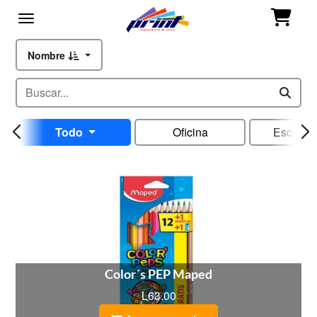
Nombre
Todo
Oficina
Escolar
Color´s PEP Maped
L63.00