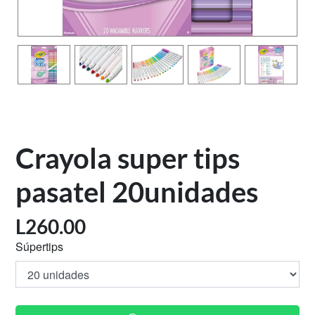
Crayola super tips
pasatel 20unidades
L
260.00
Súpertips